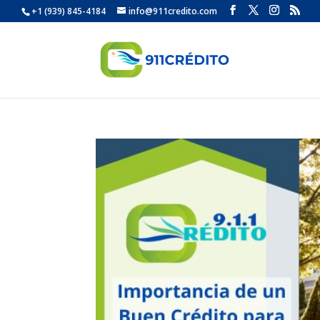
+1 (939) 845-4184
info@911credito.com